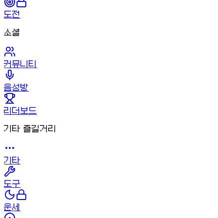
도전
소셜
커뮤니티
음성방
리더보드
기타 즐길거리
기타
도구
운세