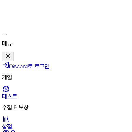
ㅁㄴㅇ
문제가 해결되면 다시 플레이할 수 있어요.
메뉴
Discord로 로그인
게임
테스트
수집 & 보상
상점