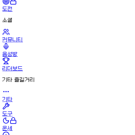
도전
소셜
커뮤니티
음성방
리더보드
기타 즐길거리
기타
도구
운세