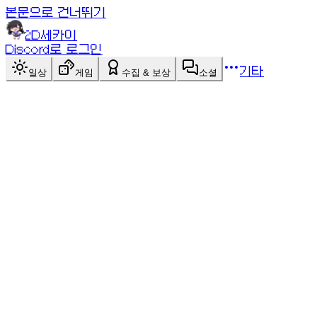
본문으로 건너뛰기
2D세카이
Discord로 로그인
기타
일상
게임
수집 & 보상
소셜
싱글+멀티
게임 목록
게임 목록
체커
싱글+멀티
8×8 보드에서 대각선으로 말을 움직여 상대 말을 모두
잡으세요! 강제 캡처·연속 점프·킹 승급의 정통 체커
(English Draughts). AI 대전 또는 1:1 대전.
점검 중인 게임이에요