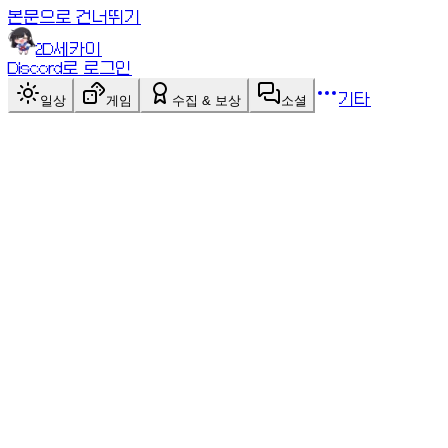
본문으로 건너뛰기
2D세카이
Discord로 로그인
기타
일상
게임
수집 & 보상
소셜
싱글
게임 목록
게임 목록
블록 블라스트 A — 중심 정렬
싱글
블록의 무게중심을 커서에 맞춰 배치하는 변형! 보이는 위치 
점검 중인 게임이에요
문제가 해결되면 다시 플레이할 수 있어요.