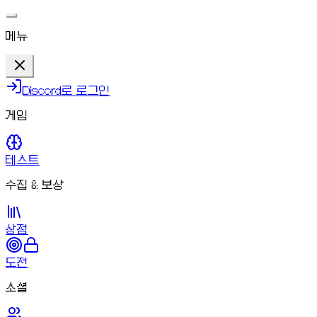
메뉴
Discord로 로그인
게임
테스트
수집 & 보상
상점
도전
소셜