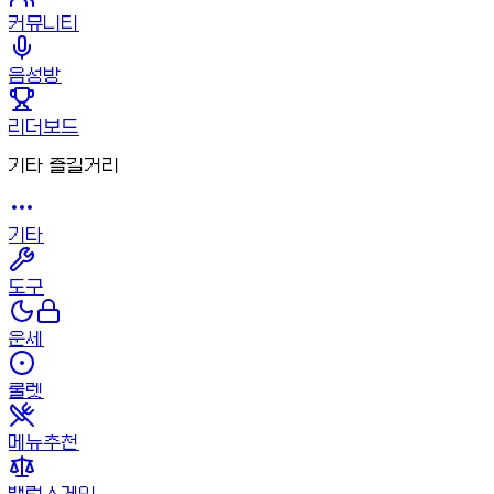
커뮤니티
음성방
리더보드
기타 즐길거리
기타
도구
운세
룰렛
메뉴추천