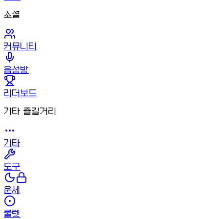
소셜
커뮤니티
음성방
리더보드
기타 즐길거리
기타
도구
운세
룰렛