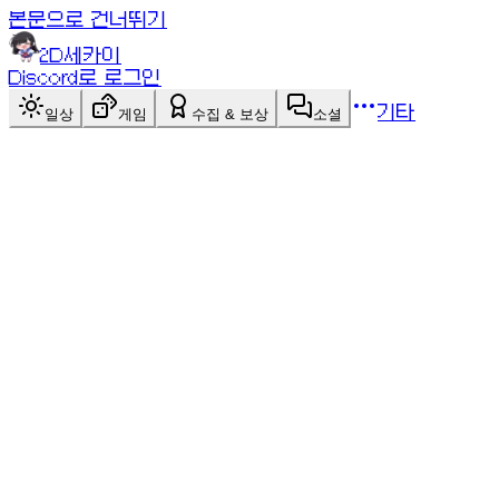
본문으로 건너뛰기
2D세카이
Discord로 로그인
기타
일상
게임
수집 & 보상
소셜
싱글+멀티
게임 목록
게임 목록
블랙잭
싱글+멀티
6덱 슈 카지노 블랙잭! 21에 가깝게 만들어 딜러를 이기
세요. hit/stand/double/split. AI 대전 또는 최대 4인 동
시 대전.
점검 중인 게임이에요