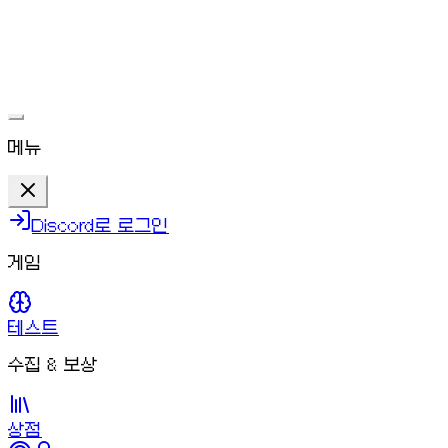
ㅁㄴㅇ
문제가 해결되면 다시 플레이할 수 있어요.
메뉴
Discord로 로그인
게임
테스트
수집 & 보상
상점