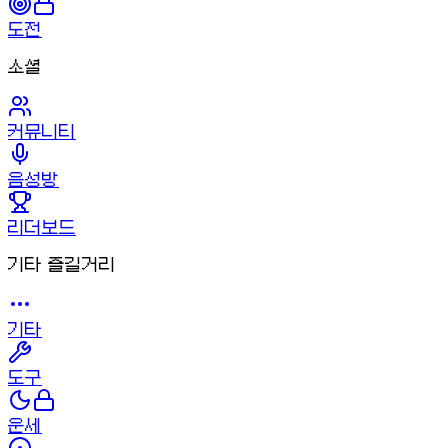
도전
소셜
커뮤니티
음성방
리더보드
기타 즐길거리
기타
도구
운세