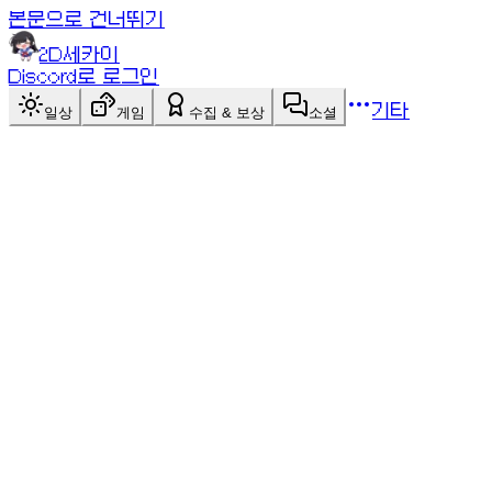
본문으로 건너뛰기
2D세카이
Discord로 로그인
기타
일상
게임
수집 & 보상
소셜
싱글+멀티
게임 목록
게임 목록
백개먼
싱글+멀티
주사위로 15개 체커를 자기 진영으로 모아 먼저 빼내면
승리! 더블링 큐브·갬몬·백개먼의 정통 백개먼. AI 대전
또는 1:1 대전.
점검 중인 게임이에요