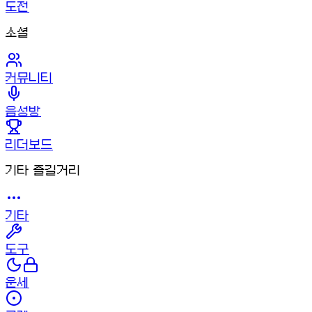
도전
소셜
커뮤니티
음성방
리더보드
기타 즐길거리
기타
도구
운세