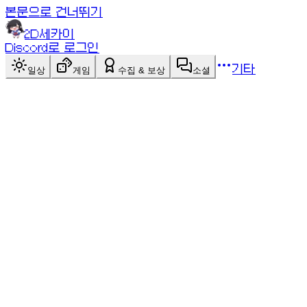
본문으로 건너뛰기
2D세카이
Discord로 로그인
기타
일상
게임
수집 & 보상
소셜
싱글
게임 목록
게임 목록
지그재그
싱글
탭으로 방향을 전환하며 아이소메트릭 경로를 따라가세
요! 경로에서 벗어나면 끝!
점검 중인 게임이에요