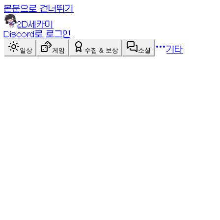
본문으로 건너뛰기
2D세카이
Discord로 로그인
기타
일상
게임
수집 & 보상
소셜
싱글
게임 목록
게임 목록
스카이 러너
싱글
하늘섬을 달리며 코인을 모으고 장애물을 피하세요! 내
3D 캐릭터가 등장합니다.
점검 중인 게임이에요