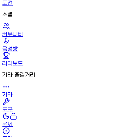
도전
소셜
커뮤니티
음성방
리더보드
기타 즐길거리
기타
도구
운세