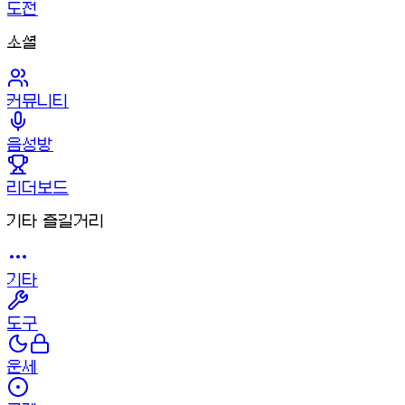
도전
소셜
커뮤니티
음성방
리더보드
기타 즐길거리
기타
도구
운세