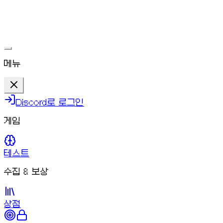
ㅁㄴㅇ
문제가 해결되면 다시 플레이할 수 있어요.
메뉴
Discord로 로그인
게임
테스트
수집 & 보상
상점