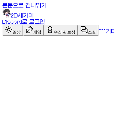
본문으로 건너뛰기
2D세카이
Discord로 로그인
기타
일상
게임
수집 & 보상
소셜
싱글+멀티
게임 목록
게임 목록
헥스
싱글+멀티
11×11 헥스 보드에서 자신의 두 변을 먼저 연결하세요!
스왑룰 적용 1:1 전략 대전. AI 대전 또는 1:1 대전.
점검 중인 게임이에요